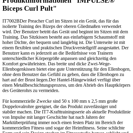
Produktinformationen "IMPULSE®
Biceps Curl Pult"
IT7002BDer Preacher Curl im Sitzen ist ein Gerät, das für das
isolierte Training des Bizeps der oberen Gliedmaßen verwendet
wird. Der Benutzer betritt das Gerät und beginnt im Sitzen mit dem
Training. Das Sitzkissen besteht aus einfarbigem Schaumstoff mit
hoher Dichte, der bequem und langlebig ist. Die Unterseite ist mit
einem flexiblen und praktischen Druckverstellgriff ausgestattet. Der
Benutzer kann es jederzeit an die Bedürfnisse von Trainern
unterschiedlicher Körpergröße anpassen und gleichzeitig den
Komfort gewährleisten. Das breite und dicke Zwei-Wege-
Ellenbogenkissen bietet eine gute Unterstützung für den Ellenbogen,
ohne dem Benutzer das Gefühl zu geben, dass die Ellenbogen zu
hart auf der Brust liegen.Der Hantel-Hängewinkel verfügt über
einen Metallbeschichtungsprozess, um den Abrieb des Hauptkörpers
des Geräterohrs zu vermeiden.
Für kommerzielle Zwecke sind 50 x 100 mm x 2,5 mm große
Doppelovalrohre geeignet, die das Produkt zuverlässiger und
stabiler machen. Die IT7-Krafttrainingsserie als aktuelle Produktlinie
von Impulse mit langer Geschichte hat nach Jahren der
Marktüberprüfung immer noch einen festen Platz im Bereich der
kommerziellen Fitness und sogar der Heimfitness. Seine schlichte