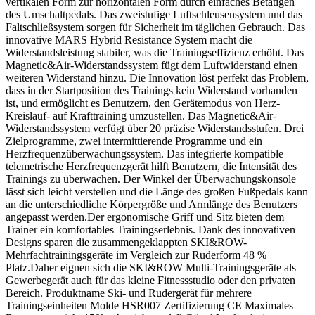
vertikalen Form zur horizontalen Form durch einfaches Betätigen
des Umschaltpedals. Das zweistufige Luftschleusensystem und das
Faltschließsystem sorgen für Sicherheit im täglichen Gebrauch. Das
innovative MARS Hybrid Resistance System macht die
Widerstandsleistung stabiler, was die Trainingseffizienz erhöht. Das
Magnetic&Air-Widerstandssystem fügt dem Luftwiderstand einen
weiteren Widerstand hinzu. Die Innovation löst perfekt das Problem,
dass in der Startposition des Trainings kein Widerstand vorhanden
ist, und ermöglicht es Benutzern, den Gerätemodus von Herz-
Kreislauf- auf Krafttraining umzustellen. Das Magnetic&Air-
Widerstandssystem verfügt über 20 präzise Widerstandsstufen. Drei
Zielprogramme, zwei intermittierende Programme und ein
Herzfrequenzüberwachungssystem. Das integrierte kompatible
telemetrische Herzfrequenzgerät hilft Benutzern, die Intensität des
Trainings zu überwachen. Der Winkel der Überwachungskonsole
lässt sich leicht verstellen und die Länge des großen Fußpedals kann
an die unterschiedliche Körpergröße und Armlänge des Benutzers
angepasst werden.Der ergonomische Griff und Sitz bieten dem
Trainer ein komfortables Trainingserlebnis. Dank des innovativen
Designs sparen die zusammengeklappten SKI&ROW-
Mehrfachtrainingsgeräte im Vergleich zur Ruderform 48 %
Platz.Daher eignen sich die SKI&ROW Multi-Trainingsgeräte als
Gewerbegerät auch für das kleine Fitnessstudio oder den privaten
Bereich. Produktname Ski- und Rudergerät für mehrere
Trainingseinheiten Molde HSR007 Zertifizierung CE Maximales