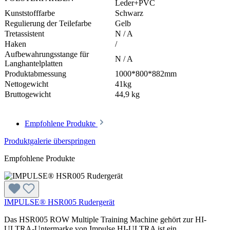
Leder+PVC
Kunststofffarbe
Schwarz
Regulierung der Teilefarbe
Gelb
Tretassistent
N / A
Haken
/
Aufbewahrungsstange für
N / A
Langhantelplatten
Produktabmessung
1000*800*882mm
Nettogewicht
41kg
Bruttogewicht
44,9 kg
Empfohlene Produkte
Produktgalerie überspringen
Empfohlene Produkte
IMPULSE® HSR005 Rudergerät
Das HSR005 ROW Multiple Training Machine gehört zur HI-
ULTRA-Untermarke von Impulse.HI-ULTRA ist ein