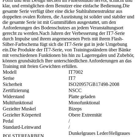
Form und sein Design stechen im Fitnessstudio hervor, schlicht und
klar, und ermöglichen dem Benutzer eine einfache Bedienung.Die
gesamte Serie verfügt über eine dicke Stahlrahmenstruktur aus
doppelten ovalen Rohren, die Ausrüstung ist solider und stabiler und
die gesamte Serie ist mit Gummifüßen ausgestattet, um den
Anforderungen des Bodenschutzes an jedem Veranstaltungsort
gerecht zu werden.Nach Jahren der Verbesserung der IT7-Serie
durch Impulse und ihrem angemessenen Preis mit ihrem Flash-
Silber-Farbschema fügt sich die IT7-Serie gut in jede Umgebung
ein.Die Produkte der IT7-Serie, von Trainingsständern über Bänke
mit verschiedenen Funktionen bis hin zu Lagerregalen und Zubehör,
können grundsätzlich Ihre unterschiedlichen Anforderungen an das
Training mit freien Gewichten erfüllen.
Modell
IT7002
Serise
IT7
Sicherheit
ISO20957GB17498-2008
Zertifizierung
NSCC
Widerstand
Platte geladen
Multifunktional
Monofunktional
Gezielter Muskel
Bizeps
Gezielter Körperteil
Obere Extremität
Pedal
/
Standard-Leinwand
/
Dunkelgraues Leder/Hellgraues
POLSTERFARBEN