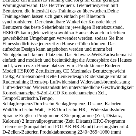
Wartungsaufwand. Das Herzfrequenz-Telemetriesystem hilft
Benutzern, die Intensität des Trainings zu überwachen.Deine
Trainingsdaten lassen sich ganz einfach per Bluetooth
synchronisieren. Der einstellbare Winkel der Konsole bietet
Benutzern das beste Seherlebnis im jeweiligen Betriebszustand.
HSR005 kann gleichzeitig sowohl zu Hause als auch in leichten
gewerblichen Umgebungen verwendet werden, sodass Sie Ihre
Fitnessbedürfnisse jederzeit zu Hause erfüllen können. Das
aufrechte Design kann angehoben werden und nimmt bei
Nichtgebrauch keinen Platz ein. Das Schwarz-Weiß-Farbschema ist
einfach und modisch und beeinträchtigt die Atmosphäre des Hauses
nicht, wenn es zu Hause platziert wird. Produktname Ruderer
Modell HSR005 Zertifizierung CE Maximales Benutzergewicht
150kg Antriebsmodell Kette Lenkerdesign Ruderstange Funktion
Rudertraining Bremstyp Luftwiderstand Widerstandsbremsleistung
Luftwiderstand Widerstandsstufen unterschiedliche Geschwindigkeit
Konsolenanzeige 5-Zoll-LCD Konsolenanzeigen Zeit,
Tempo/Durchschn.Tempo,
Schlagfrequenz/Durchschn.Schlagfrequenz, Distanz, Kalorien,
Watt/Durchschn.Watt、HR/Durchschn.HR、Widerstandsstufen
Sprache Englisch Programme 3 Zielprogramme (Zeit, Distanz,
Kalorien) 2 Intervallprogramme (Zeit, Distanz) HRC-Programm
Telemetrie (kompatibel mit POLAR HR-Band) Leistungsbedarf 4
D-Zellen-Batterien Produktabmessung 2240×365×1060 (mm)