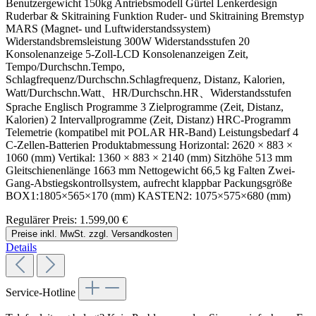
Benutzergewicht 150kg Antriebsmodell Gürtel Lenkerdesign
Ruderbar & Skitraining Funktion Ruder- und Skitraining Bremstyp
MARS (Magnet- und Luftwiderstandssystem)
Widerstandsbremsleistung 300W Widerstandsstufen 20
Konsolenanzeige 5-Zoll-LCD Konsolenanzeigen Zeit,
Tempo/Durchschn.Tempo,
Schlagfrequenz/Durchschn.Schlagfrequenz, Distanz, Kalorien,
Watt/Durchschn.Watt、HR/Durchschn.HR、Widerstandsstufen
Sprache Englisch Programme 3 Zielprogramme (Zeit, Distanz,
Kalorien) 2 Intervallprogramme (Zeit, Distanz) HRC-Programm
Telemetrie (kompatibel mit POLAR HR-Band) Leistungsbedarf 4
C-Zellen-Batterien Produktabmessung Horizontal: 2620 × 883 ×
1060 (mm) Vertikal: 1360 × 883 × 2140 (mm) Sitzhöhe 513 mm
Gleitschienenlänge 1663 mm Nettogewicht 66,5 kg Falten Zwei-
Gang-Abstiegskontrollsystem, aufrecht klappbar Packungsgröße
BOX1:1805×565×170 (mm) KASTEN2: 1075×575×680 (mm)
Regulärer Preis:
1.599,00 €
Preise inkl. MwSt. zzgl. Versandkosten
Details
Service-Hotline