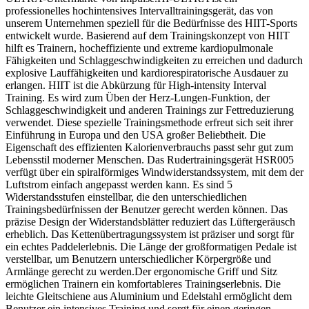
professionelles hochintensives Intervalltrainingsgerät, das von
unserem Unternehmen speziell für die Bedürfnisse des HIIT-Sports
entwickelt wurde. Basierend auf dem Trainingskonzept von HIIT
hilft es Trainern, hocheffiziente und extreme kardiopulmonale
Fähigkeiten und Schlaggeschwindigkeiten zu erreichen und dadurch
explosive Lauffähigkeiten und kardiorespiratorische Ausdauer zu
erlangen. HIIT ist die Abkürzung für High-intensity Interval
Training. Es wird zum Üben der Herz-Lungen-Funktion, der
Schlaggeschwindigkeit und anderen Trainings zur Fettreduzierung
verwendet. Diese spezielle Trainingsmethode erfreut sich seit ihrer
Einführung in Europa und den USA großer Beliebtheit. Die
Eigenschaft des effizienten Kalorienverbrauchs passt sehr gut zum
Lebensstil moderner Menschen. Das Rudertrainingsgerät HSR005
verfügt über ein spiralförmiges Windwiderstandssystem, mit dem der
Luftstrom einfach angepasst werden kann. Es sind 5
Widerstandsstufen einstellbar, die den unterschiedlichen
Trainingsbedürfnissen der Benutzer gerecht werden können. Das
präzise Design der Widerstandsblätter reduziert das Lüftergeräusch
erheblich. Das Kettenübertragungssystem ist präziser und sorgt für
ein echtes Paddelerlebnis. Die Länge der großformatigen Pedale ist
verstellbar, um Benutzern unterschiedlicher Körpergröße und
Armlänge gerecht zu werden.Der ergonomische Griff und Sitz
ermöglichen Trainern ein komfortableres Trainingserlebnis. Die
leichte Gleitschiene aus Aluminium und Edelstahl ermöglicht dem
Benutzer ein intensives Training und sorgt für einen geringen