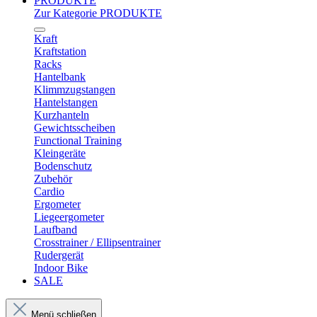
PRODUKTE
Zur Kategorie PRODUKTE
Kraft
Kraftstation
Racks
Hantelbank
Klimmzugstangen
Hantelstangen
Kurzhanteln
Gewichtsscheiben
Functional Training
Kleingeräte
Bodenschutz
Zubehör
Cardio
Ergometer
Liegeergometer
Laufband
Crosstrainer / Ellipsentrainer
Rudergerät
Indoor Bike
SALE
Menü schließen